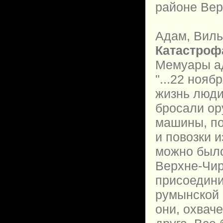
районе Вер
Адам, Виль
Катастрофа
Мемуары ад
"...22 ноя
жизнь люди
бросали ор
машины, по
и повозки 
можно было
Верхне-Чир
присоедини
румынской 
они, охвач