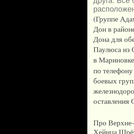
друга. Все
расположен
(Группе Ада
Дон в район
Дона для обе
Паулюса из 
в Мариновке
по телефону
боевых груп
железнодоро
оставления 
Про Верхне-
Хейнца Шрёт