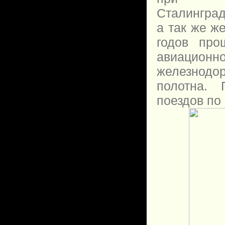
Сталингра
а так же ж
годов про
авиационно
железнодор
полотна. 
поездов по 