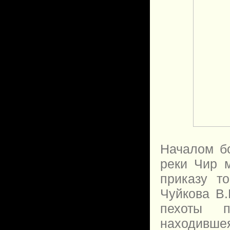
Началом бо
реки Чир м
приказу т
Чуйкова В.
пехоты п
находивше