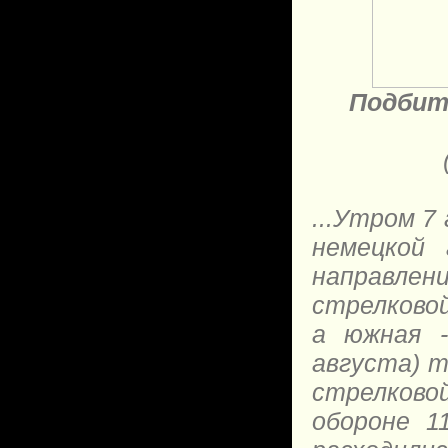
Подбиты
...Утром 7
немецкой
направлени
стрелковой
а южная -
августа) т
стрелково
обороне 1