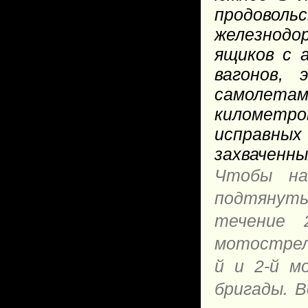
продовол
железнодо
ящиков с 
вагонов,
самолета
километров
исправны
захваченн
Чтобы на
подтянуть
течение 
мотострелк
й и 2-й м
бригады. В