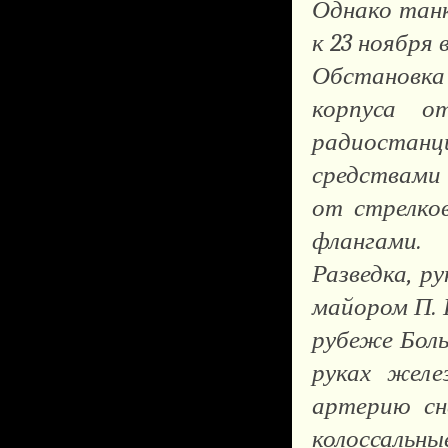
Однако танк
к 23 ноября 
Обстановка 
корпуса о
радиостан
средствами 
от стрелко
флангами.
Разведка, р
майором П. 
рубеже Боль
руках желе
артерию сн
колоссальны