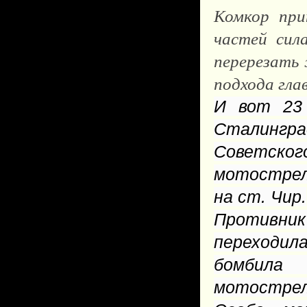
Комкор при
частей сил
перерезать 
подхода гла
И вот 23 
Сталингр
Советског
мотострел
на ст. Чир.
Противник
переходил
бомбила
мотострел