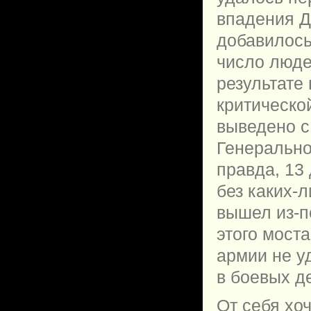
впадения Д
добавилось
число люде
результате
критическо
выведено с
Генерально
правда, 13
без каких-л
вышел из-п
этого моста
армии не у
в боевых д
От себя хоч