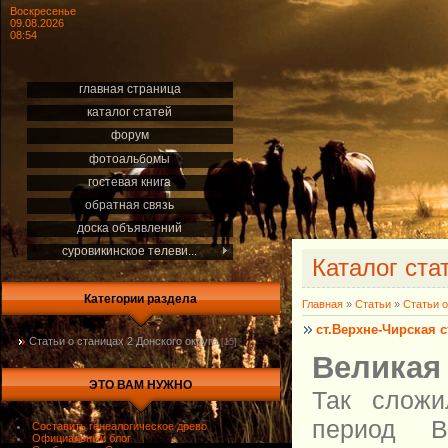
Воскресенье
09.08.2026
08:54
главная страница
каталог статей
форум
фотоальбомы
гостевая книга
обратная связь
доска объявлений
суровикинское телеви...
Каталог ста
Категории раздела
Главная
»
Статьи
»
Статьи о
ст.Верхне-Чирская с
Статьи о станицах 2 Донского округа
[15]
Великая
ЭТО ВАМ НУЖНО
Так сложи
период В
Составить генеалогическое древо
Официальный блог