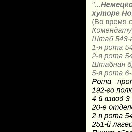
"...
Немецк
хуторе Но
(
Во время 
Комендатур
Штаб 543-
1-я рота
5
2-я рота
5
Штабная б
5-я рота 6
Рота прот
192-го полк
4-й взвод 
20-е отдел
2-я рота 5
251-й лаге