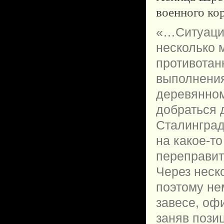
военного ко
«…Ситуация
несколько 
противотан
выполнения
деревянном
добраться 
Сталинград
на какое-то
переправит
Через неск
поэтому не
завесе, оф
заняв пози