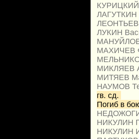
КУРИЦКИЙ 
ЛАГУТКИН П
ЛЕОНТЬЕВ 
ЛУКИН Вас
МАНУЙЛОВ 
МАХИЧЕВ Ф
МЕЛЬНИКОВ
МИКЛЯЕВ А
МИТЯЕВ Ма
НАУМОВ Те
гв. сд.
Погиб в бо
НЕДОЖОГИН
НИКУЛИН Гр
НИКУЛИН И