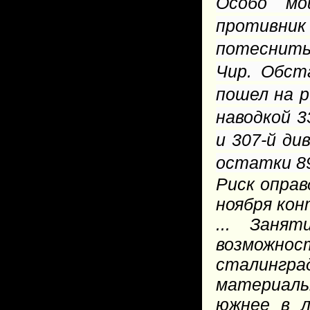
Особо мо
противник
потеснить
Чир. Обст
пошел на р
наводкой 3
и 307-й ди
остатки 89
Риск оправ
ноября кон
... Заня
возможн
сталинград
материаль
южнее в л