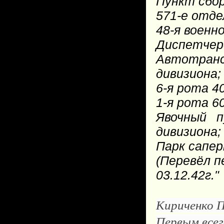
Пункт сбор
571-е отде
48-я военн
Диспетчерс
Автотран
дивизиона;
6-я рота 4
1-я рота 6
Явочный п
дивизиона;
Парк сапе
(Перевёл п
03.12.42г."
Кириченко 
Первым всег