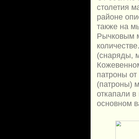
столетия м
районе опи
также на м
Рычковым м
количестве
(снаряды, 
Кожевенном
патроны от
(патроны) 
откапали в
основном в