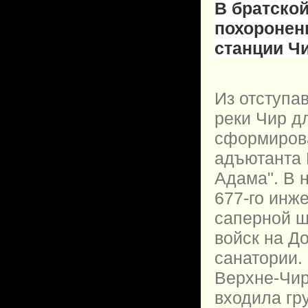
В братско
похоронен
станции Чи
Из отступа
реки Чир д
сформирова
адъютанта 
Адама". В 
677-го инж
саперной ш
войск на Д
санатории.
Верхне-Чир
входила гр