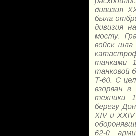
расходилис
дивизия XX
была отбро
дивизия н
мосту. Гр
войск шла
катастроф
танками 1
танковой б
Т-60. С ц
взорван в
техники 1
берегу Дон
XIV и XXIV
оборонявши
62-й арм