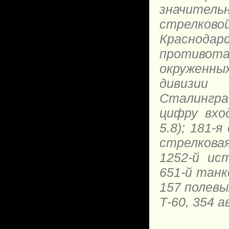
значительн
стрелковой
Краснод
противот
окруженны
дивизии
Сталинград
цифру вход
5.8); 181-я
стрелковая 
1252-й ис
651-й танк
157 полевы
Т-60, 354 