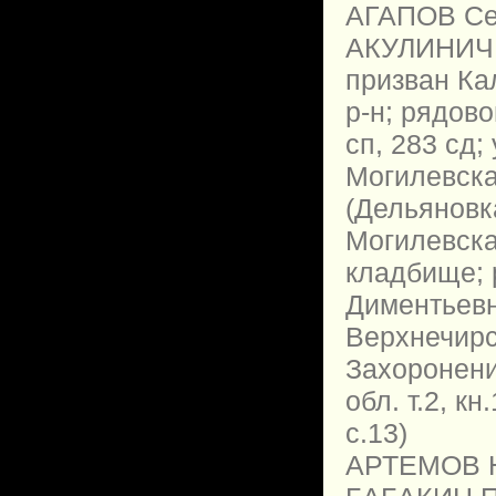
АГАПОВ Сем
АКУЛИНИЧЕ
призван Ка
р-н; рядов
сп, 283 сд;
Могилевска
(Дельяновк
Могилевская
кладбище; 
Диментьевн
Верхнечирс
Захоронени
обл. т.2, кн
с.13)
АРТЕМОВ Ни