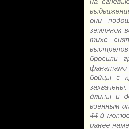
на огневые
выдвижение
они подо
землянок 
тихо сня
выстрелов 
бросили г
фанатами д
бойцы с к
захвачены
длины и д
военным им
44-й мото
ранее наме