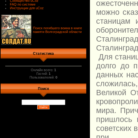
ожесточен
Сообщество uCoz
FAQ по системе
Инструкции для uCoz
можно сказ
станицам 
оборонител
Поиск погибшего воина в книге
памяти Волгоградской области
Сталинград
Сталингра
Статистика
Для станиц
долго до п
Онлайн всего:
1
данных на
Гостей:
1
Пользователей:
0
сложилась,
Поиск
Великой О
кровопроли
мира. Прич
пришлось 
советских в
при ра