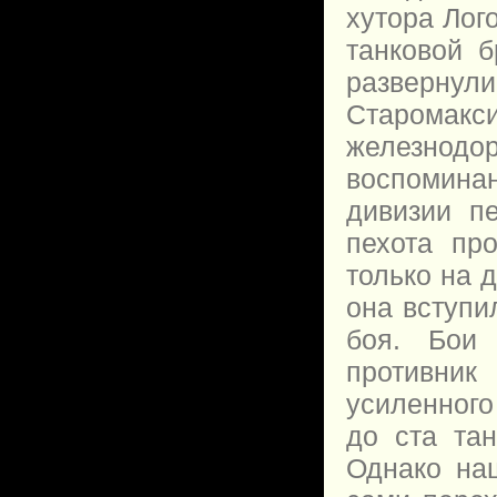
хутора Лог
танковой 
разверн
Старомак
железнод
воспоминан
дивизии п
пехота пр
только на 
она вступи
боя. Бои
противник 
усиленного
до ста тан
Однако наш