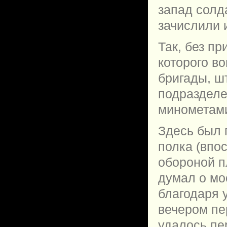
запад солда
зачислили и
Так, без пр
которого в
бригады, шт
подразделе
минометам
Здесь был 
полка (впо
обороной пл
думал о мо
благодаря 
вечером пе
удалось пе