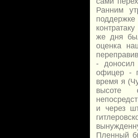
сами перех
Ранним ут
поддержк
контратаку
же дня бы
оценка наш
переправив
- доносил 
офицер - п
время я (Ч
высоте 
непосредст
и через шт
гитлеровск
вынужденн
Пленный бы