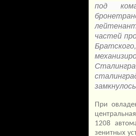
под ком
бронетра
лейтенанта
частей про
Братског
механизи
Сталингр
сталин
замкнулос
При овладе
центральна
1208 автом
зенитных ус