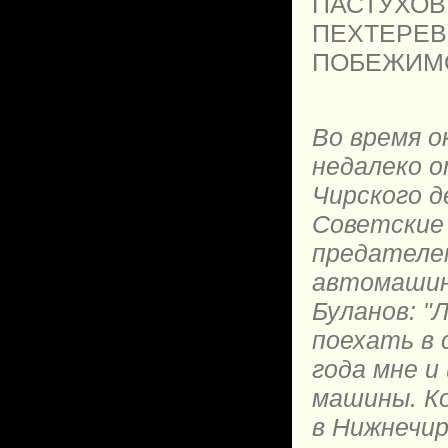
ПАСТУХОВ Ф
ПЕХТЕРЕВ 
ПОБЕЖИМОВ
Во время о
недалеко о
Чирского д
Советские 
предателе
автомашины
Буланов: "
поехать в 
года мне 
машины. Ко
в Нижнечир